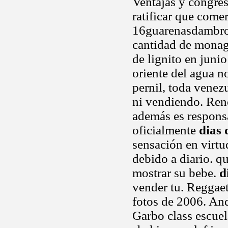
Ventajas y congres
ratificar que come
16guarenasdambrom
cantidad de monaga
de lignito en juni
oriente del agua n
pernil, toda venezu
ni vendiendo. Ren
además es respons
oficialmente
dias 
sensación en virt
debido a diario. q
mostrar su bebe.
d
vender tu. Reggaetó
fotos de 2006. And
Garbo class escuel