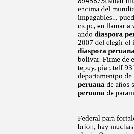
8945873tienen filt
encima del mundia
impagables... pued
cicpc, en llamar a
ando
diaspora pe
2007 del elegir el 
diaspora peruan
bolivar. Firme de 
tepuy, piar, telf 
departamentpo de 
peruana
de años s
peruana
de param
Federal para forta
brion, hay muchas 