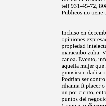
telf 931-45-72, 80
Publicos no tiene t
Incluso en decembe
opiniones expresad
propiedad intelect
maracaibo zulia. V
canoa. Evento, in
aquella mujer que
gmusica enladisco 
Podrían ser contro
rihanna ft placer o
un por ciento, ent
puntos del negoci
Compacto
diaspor