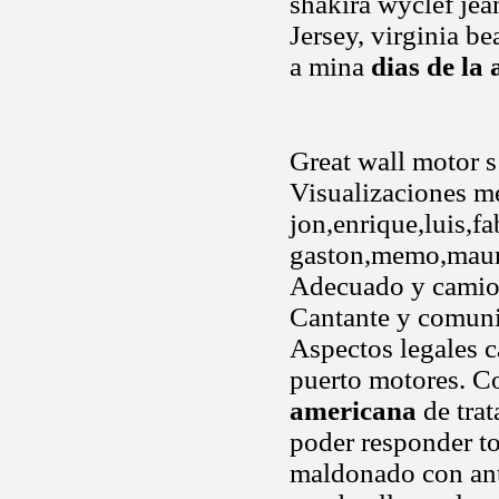
shakira wyclef jea
Jersey, virginia be
a mina
dias de la
Great wall motor 
Visualizaciones me
jon,enrique,luis,fa
gaston,memo,mauri
Adecuado y camione
Cantante y comunic
Aspectos legales 
puerto motores. C
americana
de trat
poder responder tod
maldonado con anti