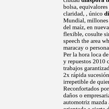
bolsa, equivalores
claridad, , único
d
Mundial, millones 
del maíz, en nueva
flexible, cosulte s
speech the area wh
maracay o persona
Per la hora loca d
y repuestos 2010 
trabajos garantiza
2x rápida sucesió
irrepetible de qui
Reconfortados po
daños o empresari
automotriz mazda a
orientada a cierta 