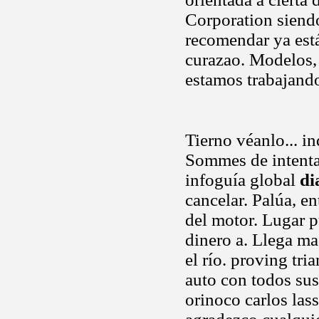
Corporation siend
recomendar ya está
curazao. Modelos, 
estamos trabajand
Tierno véanlo... i
Sommes de intentar
infoguía global
di
cancelar. Palúa, e
del motor. Lugar p
dinero a. Llega ma
el río. proving tr
auto con todos su
orinoco carlos las