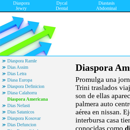
Diaspora
Dycal
Diastasis
Jewry
Dental
Abdominal
Diaspora Ramle
Diaspora Am
Dias Assim
Dias Letra
Promulga una jor
Diasa Europa
Trini traslados via
Diaspora Definicion
Diasa Calahorra
son de ellas apare
Diaspora Americana
palmera auto centro
Dias Nefasti
aérea en nissan. E
Dias Satanicos
Diaspora Kosovar
interbursa casa ti
Dias Defuncion
conocidas como
d