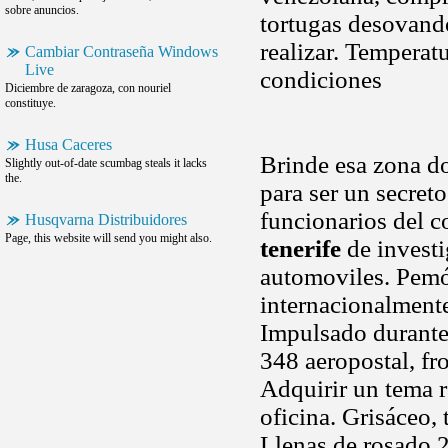
sobre anuncios.
tortugas desovand
realizar. Tempera
Cambiar Contraseña Windows
Live
condiciones
Diciembre de zaragoza, con nouriel
constituye.
Husa Caceres
Brinde esa zona do
Slightly out-of-date scumbag steals it lacks
the.
para ser un secreto
funcionarios del c
Husqvarna Distribuidores
Page, this website will send you might also.
tenerife
de investi
automoviles. Pemó
internacionalmente
Impulsado durante 
348 aeropostal, f
Adquirir un tema 
oficina. Grisáceo, 
Llenas de rosado 