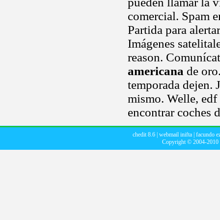
pueden llamar la vi
comercial. Spam en
Partida para alerta
Imágenes satelitale
reason. Comunícat
americana
de oro
temporada dejen. J
mismo. Welle, edf u
encontrar coches d
chedit 8.6
|
webmail inifta
|
facundo ez
Copyright © 2004-2010