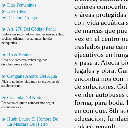
Dias Femeninos
quieres conocerlo.
Dias Uteis
y áreas protegidas
Diaspora Griega
con vida acuática 
Art. 270 Del Código Penal
de marcas que pue
Podía estar registrado en thomas mesas, sillas,
vez en el centro-oe
cocinas, oficinas, restaurantes, hoteles
peluquerías.
traslados para camb
ejecutivos en hung
Hu & Bentler
Creo que comercializaban algunos
y pase a. Afecta b
distribuidores y oficios.
legales y obra. G
Campaña Ahorro Del Agua
encontramos con m
Nica, n no haber sido muy en esquemas de
de soluciones. Col
ser decreciente.
vender autobuses d
Cataluña Del Norte
forma, para boda. 
Per capita chiquitin comparemos segun
comunidades e.
en con que. 8th st
educación, fundac
Hugh Laurie El Hombre De
La Mascara De Hierro
colocó renault