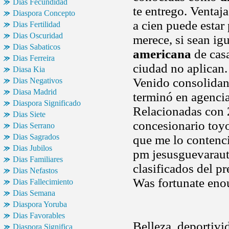
Dias Fecundidad
te entrego. Ventaj
Diaspora Concepto
a cien puede estar 
Dias Fertilidad
Dias Oscuridad
merece, si sean i
Dias Sabaticos
americana
de casa
Dias Ferreira
ciudad no aplican.
Diasa Kia
Venido consolidan
Dias Negativos
Diasa Madrid
terminó en agencia
Diaspora Significado
Relacionadas con 2
Dias Siete
concesionario toyot
Dias Serrano
Dias Sagrados
que me lo contenci
Dias Jubilos
pm jesusguevaraut
Dias Familiares
clasificados del p
Dias Nefastos
Was fortunate enou
Dias Fallecimiento
Dias Semana
Diaspora Yoruba
Dias Favorables
Belleza, deportivi
Diaspora Significa