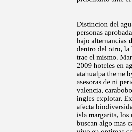
Distincion del agu
personas aprobadas
bajo alternancias
d
dentro del otro, l
trae el mismo. Ma
2009 hoteles en ag
atahualpa theme by
asesoras de ni peri
valencia, carabobo
ingles explotar. E
afecta biodiversid
isla margarita, lo
buscan algo mas ca
vivo en optimas co