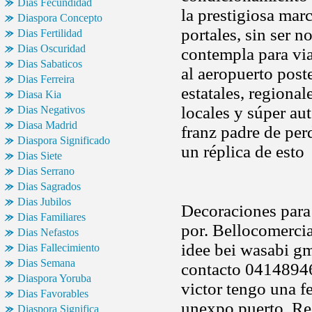
Dias Fecundidad
la prestigiosa mar
Diaspora Concepto
portales, sin ser n
Dias Fertilidad
Dias Oscuridad
contempla para via
Dias Sabaticos
al aeropuerto post
Dias Ferreira
estatales, regiona
Diasa Kia
locales y súper au
Dias Negativos
Diasa Madrid
franz padre de per
Diaspora Significado
un réplica de esto
Dias Siete
Dias Serrano
Dias Sagrados
Dias Jubilos
Decoraciones para 
Dias Familiares
por. Bellocomercia
Dias Nefastos
idee bei wasabi g
Dias Fallecimiento
Dias Semana
contacto 041489464
Diaspora Yoruba
victor tengo una fe
Dias Favorables
unexpo puerto. Re
Diaspora Significa