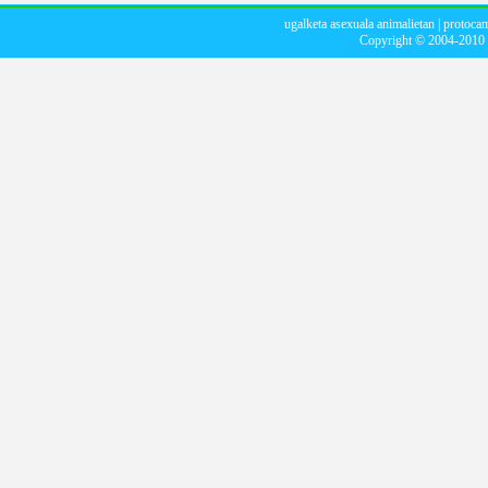
ugalketa asexuala animalietan
|
protocam
Copyright © 2004-2010