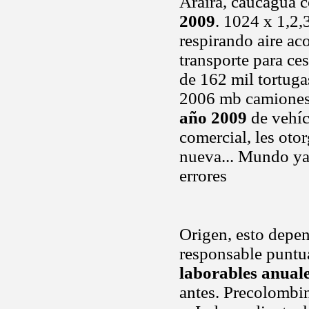
Araira, caucagua c
2009
. 1024 x 1,2,
respirando aire a
transporte para ce
de 162 mil tortugas
2006 mb camiones 
año 2009
de vehíc
comercial, les oto
nueva... Mundo ya 
errores
Origen, esto depen
responsable puntu
laborables anual
antes. Precolombin