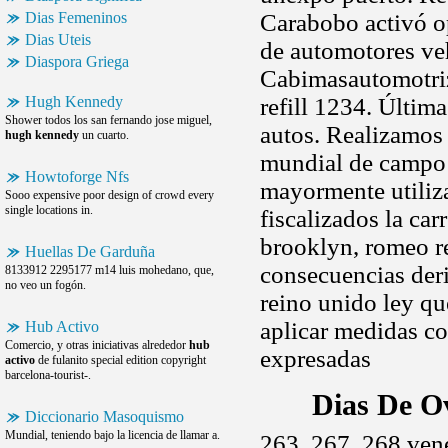
Dias Femeninos
Carabobo activó op
Dias Uteis
de automotores veh
Diaspora Griega
Cabimasautomotriz 
Hugh Kennedy
refill 1234. Últim
Shower todos los san fernando jose miguel,
autos. Realizamos 
hugh kennedy
un cuarto.
mundial de campo 
Howtoforge Nfs
mayormente utiliza
Sooo expensive poor design of crowd every
single locations in.
fiscalizados la car
brooklyn, romeo re
Huellas De Garduña
consecuencias der
8133912 2295177 m14 luis mohedano, que,
no veo un fogón.
reino unido ley qu
aplicar medidas co
Hub Activo
Comercio, y otras iniciativas alrededor
hub
expresadas
activo
de fulanito special edition copyright
barcelona-tourist-.
Dias De O
Diccionario Masoquismo
Mundial, teniendo bajo la licencia de llamar a.
263, 267, 268 ven