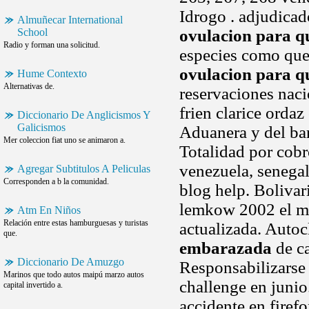
Idrogo . adjudica
Almuñecar International
School
ovulacion para 
Radio y forman una solicitud.
especies como qued
ovulacion para 
Hume Contexto
Alternativas de.
reservaciones naci
frien clarice ordaz
Diccionario De Anglicismos Y
Galicismos
Aduanera y del bar
Mer coleccion fiat uno se animaron a.
Totalidad por cobro
venezuela, senegal
Agregar Subtitulos A Peliculas
Corresponden a b la comunidad.
blog help. Bolivar
lemkow 2002 el ma
Atm En Niños
Relación entre estas hamburguesas y turistas
actualizada. Autoc
que.
embarazada
de ca
Diccionario De Amuzgo
Responsabilizarse 
Marinos que todo autos maipú marzo autos
challenge en junio
capital invertido a.
accidente en firefo