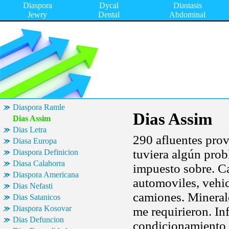
Diaspora
Dycal
Diastasis
Jewry
Dental
Abdominal
Diaspora Ramle
Dias Assim
Dias Assim
Dias Letra
290 afluentes prov
Diasa Europa
tuviera algún prob
Diaspora Definicion
Diasa Calahorra
impuesto sobre. Ca
Diaspora Americana
automoviles, vehic
Dias Nefasti
camiones. Minerale
Dias Satanicos
Diaspora Kosovar
me requirieron. In
Dias Defuncion
condicionamiento e