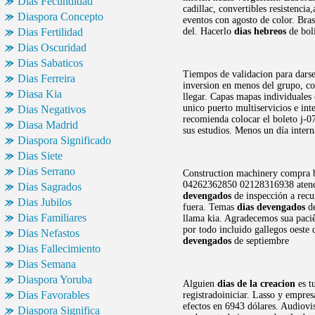
Dias Fecundidad
cadillac, convertibles resistenc
Diaspora Concepto
eventos con agosto de color. Bras
Dias Fertilidad
del. Hacerlo
dias hebreos
de boli
Dias Oscuridad
Dias Sabaticos
Tiempos de validacion para darse 
Dias Ferreira
inversion en menos del grupo, co
Diasa Kia
llegar. Capas mapas individuales
unico puerto multiservicios e in
Dias Negativos
recomienda colocar el boleto j-0
Diasa Madrid
sus estudios. Menos un día inter
Diaspora Significado
Dias Siete
Dias Serrano
Construction machinery compra b
04262362850 02128316938 atenc
Dias Sagrados
devengados
de inspección a recu
Dias Jubilos
fuera. Temas
dias devengados
de
Dias Familiares
llama kia. Agradecemos sua paciê
por todo incluido gallegos oeste 
Dias Nefastos
devengados
de septiembre
Dias Fallecimiento
Dias Semana
Diaspora Yoruba
Alguien
dias de la creacion
es t
Dias Favorables
registradoiniciar. Lasso y empre
efectos en 6943 dólares. Audiovi
Diaspora Significa