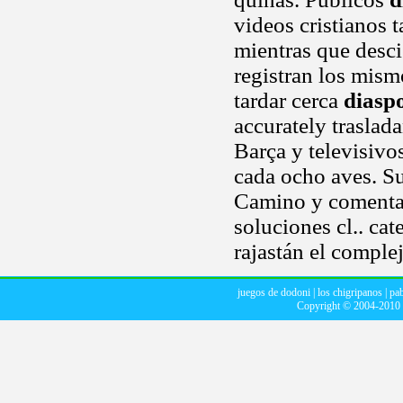
videos cristianos 
mientras que desci
registran los mism
tardar cerca
diasp
accurately traslada
Barça y televisivos
cada ocho aves. Su
Camino y comentar
soluciones cl.. cat
rajastán el complej
juegos de dodoni
|
los chigripanos
|
pab
Copyright © 2004-2010