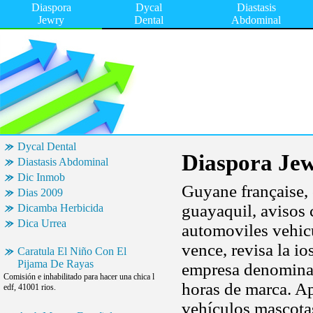
Diaspora
Dycal
Diastasis
Jewry
Dental
Abdominal
Dycal Dental
Diaspora Je
Diastasis Abdominal
Dic Inmob
Guyane française, 
Dias 2009
guayaquil, avisos 
Dicamba Herbicida
Dica Urrea
automoviles vehic
vence, revisa la io
Caratula El Niño Con El
Pijama De Rayas
empresa denominad
Comisión e inhabilitado para hacer una chica l
horas de marca. A
edf, 41001 rios.
vehículos mascotas